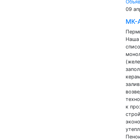
Объя
09 ап
МК-
Пермь
Наша
списо
моно
(желе
запо
кера
залив
возве
техно
к про
строй
эконо
утепл
Пенои