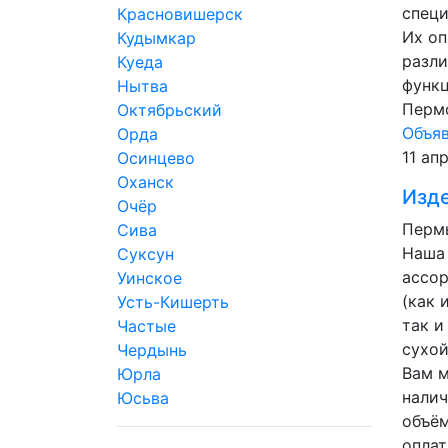
специ
Красновишерск
Их о
Кудымкар
разл
Куеда
функ
Нытва
Перм
Октябрьский
Объя
Орда
11 ап
Осинцево
Оханск
Изде
Очёр
Пермь
Сива
Наша
Суксун
ассор
Уинское
(как 
Усть-Кишерть
так и
Частые
сухой
Чердынь
Вам м
Юрла
налич
Юсьва
объё
оплат