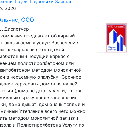
вления
Грузы
Грузовики
Заявки
р. 2026
Альянс, ООО
, Диспетчер
 компания предлагает обширный
к оказываемых услуг: Возведение
литно-каркасных коттеджей
зобетонный несущий каркас с
лнением полистиролбетоном или
мзитобетоном методом монолитной
ки в несъемную опалубку) Срочное
дение каркасных домов по нашей
логии (дома не дают усадки, готовы
живанию сразу после завершения
ки, дома дышат, дом очень теплый и
мичный Утепление всего чего можно
ить методом монолитной заливки
зола и Полистиролбетона Услуги по