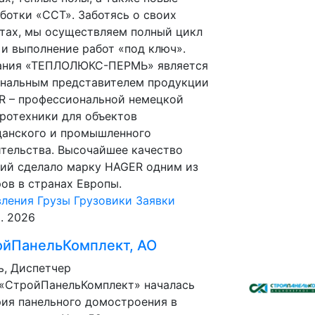
ботки «ССТ». Заботясь о своих
тах, мы осуществляем полный цикл
 и выполнение работ «под ключ».
ания «ТЕПЛОЛЮКС-ПЕРМЬ» является
ональным представителем продукции
R – профессиональной немецкой
ротехники для объектов
данского и промышленного
тельства. Высочайшее качество
ий сделало марку HAGER одним из
ов в странах Европы.
вления
Грузы
Грузовики
Заявки
р. 2026
ойПанельКомплект, АО
, Диспетчер
 «СтройПанельКомплект» началась
ия панельного домостроения в