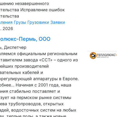
ршению незавершенного
тельства Исправление ошибок
тельства
вления
Грузы
Грузовики
Заявки
р. 2026
лолюкс-Пермь, ООО
, Диспетчер
вляемся официальным региональным
тавителем завода «ССТ» – одного из
нейших производителей
вательных кабелей и
регулирующей аппаратуры в Европе.
бнее… Начиная с 2001 года, наша
ния стабильно поставляет и
зует на пермском рынке системы
ева трубопроводов, открытых
дей, водосточных систем на любых
х, теплые полы, а также новые