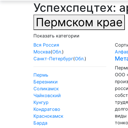
Успехспецтех: 
Пермском крае
Показать категории
Вся Россия
Сорти
Москва
(
Обл.
)
Алфа
Мет
Санкт-Петербург
(
Обл.
)
Пермь
ООО 
Пермь
произ
Березники
росси
Соликамск
собст
Чайковский
трудя
Кунгур
долго
Кондратово
виды 
Краснокамск
тонко
Барда