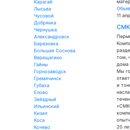
матер
Карагай
Объя
Лысьва
11 ап
Чусовой
Добрянка
СМК
Чернушка
Пермь
Александровск
Комп
Березовка
разде
Большая Соснова
том, 
Верещагино
дома 
Гайны
Мы го
Горнозаводск
ответ
Гремячинск
и тон
Губаха
насла
Елово
течен
Звёздный
«СМК
Ильинский
компе
Кизел
опыт
Коса
20 ле
Кочево