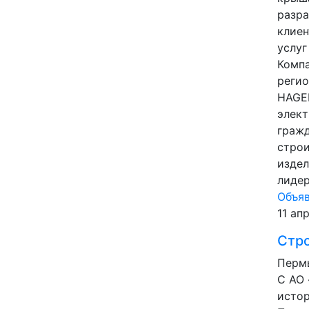
разра
клиен
услуг
Комп
реги
HAGE
элект
граж
строи
издел
лидер
Объя
11 ап
Стр
Пермь
С АО
истор