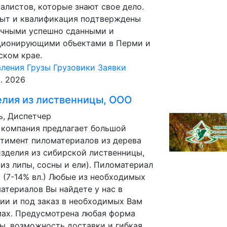
алистов, которые знают свое дело.
пыт и квалификация подтверждены
ичными успешно сданными и
ционирующими объектами в Перми и
ском крае.
вления
Грузы
Грузовики
Заявки
р. 2026
лия из лиственницы, ООО
, Диспетчер
 компания предлагает большой
тимент пиломатериалов из дерева
изделия из сибирской лиственницы,
 из липы, сосны и ели). Пиломатериал
 (7-14% вл.) Любые из необходимых
атериалов Вы найдете у нас в
ии и под заказ в необходимых Вам
мах. Предусмотрена любая форма
ы, возможность доставки и гибкая