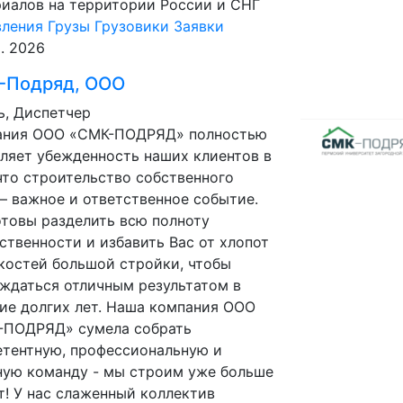
иалов на территории России и СНГ
вления
Грузы
Грузовики
Заявки
р. 2026
-Подряд, ООО
, Диспетчер
ания ООО «СМК-ПОДРЯД» полностью
ляет убежденность наших клиентов в
что строительство собственного
– важное и ответственное событие.
товы разделить всю полноту
ственности и избавить Вас от хлопот
костей большой стройки, чтобы
ждаться отличным результатом в
ие долгих лет. Наша компания ООО
-ПОДРЯД» сумела собрать
тентную, профессиональную и
ную команду - мы строим уже больше
т! У нас слаженный коллектив