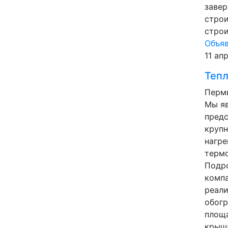
заве
строи
строи
Объя
11 ап
Теп
Пермь
Мы я
предс
круп
нагре
термо
Подро
компа
реали
обогр
площа
крыша