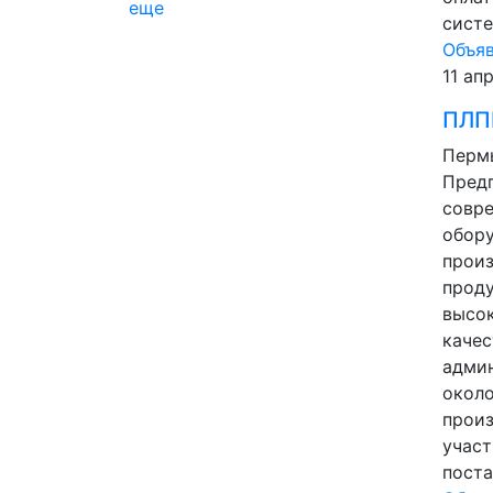
еще
систе
Объя
11 ап
ПЛП
Перм
Пред
совр
обор
произ
прод
высо
качес
адми
около
произ
участ
поста