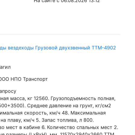
На сайте с 06.08.2026 13:12
ды вездеходы Грузовой двухзвенный ТТМ-4902
агил
 ООО НПО Транспорт
запросу
ая масса, кг 12560. Грузоподъемность полная, 
500+3500). Среднее давление на грунт, кг/см2 
симальная скорость, км/ч 48. Максимальная 
на плаву, км/ч 5. Запас топлива, л 800. 
о мест в кабине 6. Количество спальных мест 2. 
ые размеры (LxBxH), мм  11570х2940х2660 ТТМ 