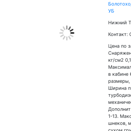
Болотохо
УБ
Нижний Т
Контакт:
Цена по 
Снаряженн
кг/см2 0,
Максималь
в кабине 
размеры,
Ширина по
турбодизел
механичес
Дополнит
1-13. Мак
шнеков, 
сухом гру