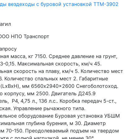
ды вездеходы с буровой установкой ТТМ-3902
агил
 ООО НПО Транспорт
запросу
ая масса, кг 7150. Среднее давление на грунт, 
13-0,15. Максимальная скорость, км/ч 45. 
ная скорость на плаву, км/ч 5. Количество мест 
6. Количество спальных мест 2. Габаритные 
 (LxBxH), мм 6560x2940x2600 Снегоболотоход. 
 корпусу, мм 2500. Двигатель Д245.9 
ь,  Р4, 4,75 л., 136 л.с.. Коробка передач 5-ст., 
кая. Управление рычажного типа. 
ельное оборудование Буровая установка УБШМ 
симальная глубина бурения, м 30. Диаметр 
мм 70-150. Преодолеваемый подъем на твердом 
нте с полной нагрузкой, не менее 30°. 