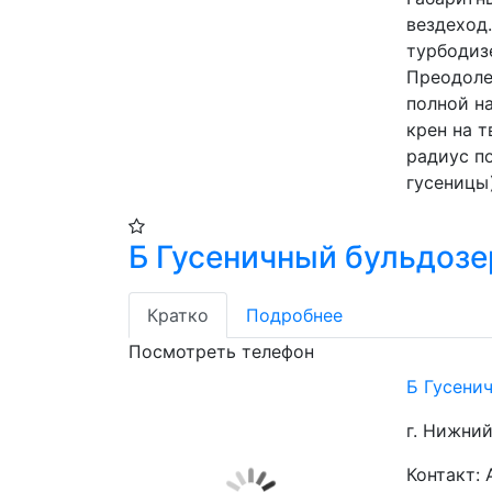
вездеход.
турбодизе
Преодоле
полной на
крен на т
радиус п
гусеницы)
Б Гусеничный бульдозе
Кратко
Подробнее
Посмотреть телефон
Б Гусени
г. Нижний
Контакт