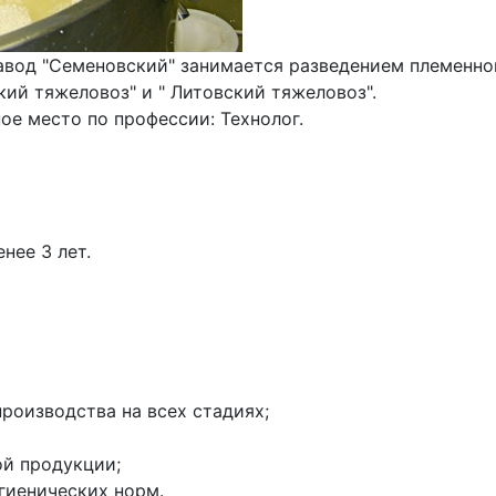
вод "Семеновский" занимается разведением племенног
ий тяжеловоз" и " Литовский тяжеловоз".

е место по профессии: Технолог.

ее 3 лет.

роизводства на всех стадиях;

й продукции;

иенических норм.
