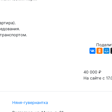
ртира).

едования.

 транспортом.
Поделит
40 000
₽
На сайте с 17.
Няня-гувернантка