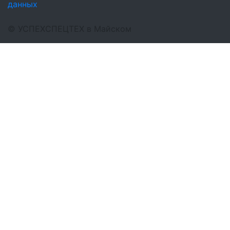
данных
©
УСПЕХСПЕЦТЕХ
в Майском