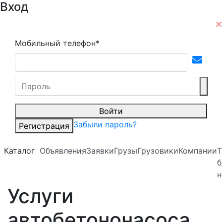
Вход
Мобильный телефон*
Войти
Забыли пароль?
Регистрация
Каталог
Объявления
Заявки
Грузы
Грузовики
Компании
Т
б
н
Услуги
автобетононасоса