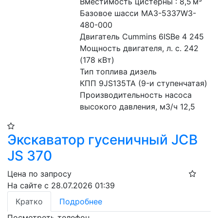
Вместимость цистерны : 8,5 м³
Базовое шасси МАЗ-5337W3-
480-000
Двигатель Cummins 6ISВe 4 245
Мощность двигателя, л. с. 242 
(178 кВт)
Тип топлива дизель
КПП 9JS135TA (9-и ступенчатая)
Производительность насоса 
высокого давления, м3/ч 12,5
Экскаватор гусеничный JCB
JS 370
Цена по запросу
На сайте с 28.07.2026 01:39
Кратко
Подробнее
Посмотреть телефон