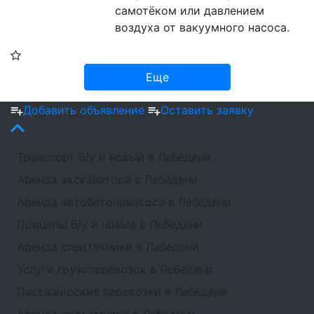
самотёком или давлением 
воздуха от вакуумного насоса.
Еще
Добавить объявление
Оставить заявку
Транспорт б/у и новый в Лебедяни
Аренда экскаватора в Лебедяни
Аренда автобетононасоса в Лебедяни
Прицепы б/у и новые в Лебедяни
Аренда спецтехники в Лебедяни
Услуги грузоперевозок в Лебедяни
Пассажирские перевозки в Лебедяни