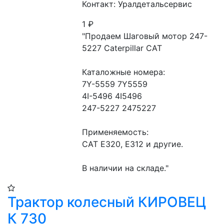
Контакт: Уралдетальсервис
1
₽
"Продаем Шаговый мотор 247-
5227 Caterpillar CAT

Каталожные номера:

7Y-5559 7Y5559

4I-5496 4I5496

247-5227 2475227

Применяемость:

CAT E320, E312 и другие.

В наличии на складе."
Трактор колесный КИРОВЕЦ
К 730