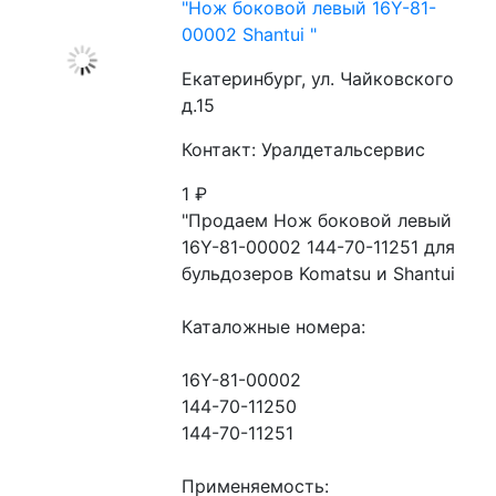
"Нож боковой левый 16Y-81-
00002 Shantui "
Екатеринбург, ул. Чайковского
д.15
Контакт: Уралдетальсервис
1
₽
"Продаем Нож боковой левый 
16Y-81-00002 144-70-11251 для 
бульдозеров Komatsu и Shantui

Каталожные номера:

16Y-81-00002

144-70-11250

144-70-11251

Применяемость:
