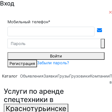
Вход
Мобильный телефон*
Войти
Забыли пароль?
Регистрация
Каталог
Объявления
Заявки
Грузы
Грузовики
Компании
П
в
Услуги по аренде
спецтехники в
Краснотурьинске