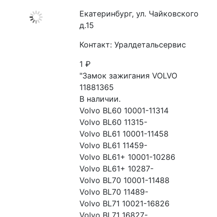
Екатеринбург, ул. Чайковского
д.15
Контакт: Уралдетальсервис
1
₽
"Замок зажигания VOLVO 
11881365

В наличии.

Volvo BL60 10001-11314

Volvo BL60 11315-

Volvo BL61 10001-11458

Volvo BL61 11459-

Volvo BL61+ 10001-10286

Volvo BL61+ 10287-

Volvo BL70 10001-11488

Volvo BL70 11489-

Volvo BL71 10021-16826

Volvo BL71 16827-
