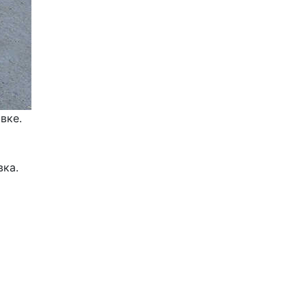
ке. 
ка. 