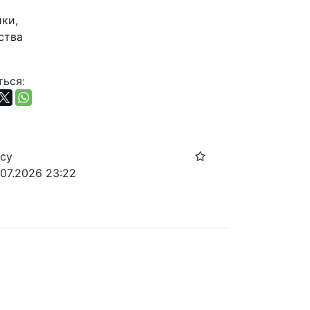
и, 
тва 
ься:
осу
.07.2026 23:22