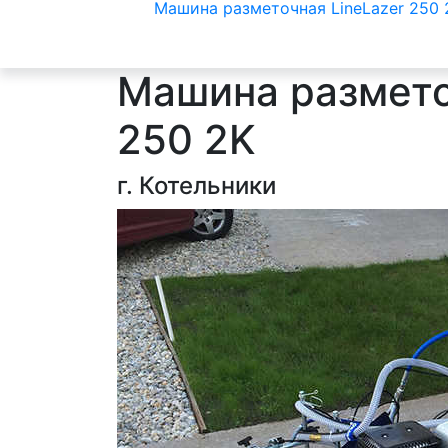
Машина разметочная LineLazer 250 
Машина размето
250 2K
г. Котельники