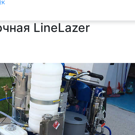
2K
чная LineLazer