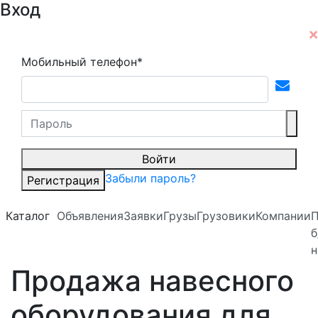
Вход
Мобильный телефон*
Войти
Забыли пароль?
Регистрация
Каталог
Объявления
Заявки
Грузы
Грузовики
Компании
б
н
Продажа навесного
оборудования для