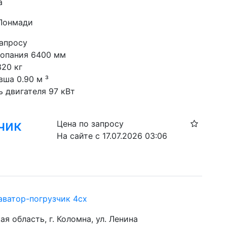
а
 Лонмади
запросу
копания 6400 мм
320 кг
вша 0.90 м ³
 двигателя 97 кВт
чик
Цена по запросу
На сайте с 17.07.2026 03:06
аватор-погрузчик 4cx
я область, г. Коломна, ул. Ленина