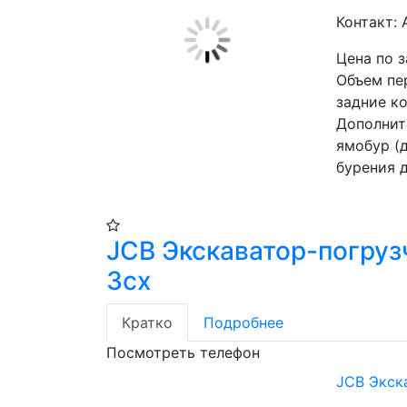
Контакт:
Цена по 
Объем пер
задние ко
Дополнит
ямобур (д
бурения д
JCB Экскаватор-погруз
3cx
Кратко
Подробнее
Посмотреть телефон
JCB Экск