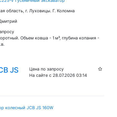
C225-V Гусеничный экскаватор
я область, г. Луховицы. Г. Коломна
 Дмитрий
запросу
ротный. Объем ковша - 1 м³, глубина копания - 
.в.
CB JS
Цена по запросу
На сайте с 28.07.2026 03:14
ор колесный JCB JS 160W