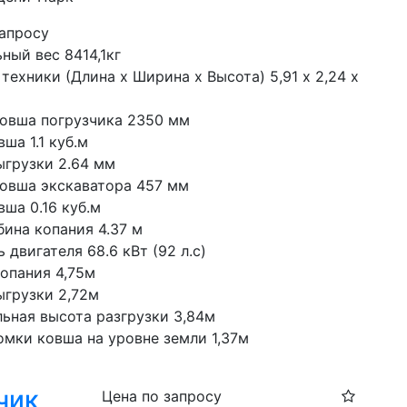
запросу
ный вес 8414,1кг
техники (Длина х Ширина х Высота) 5,91 х 2,24 х 
овша погрузчика 2350 мм
ша 1.1 куб.м
ыгрузки 2.64 мм
овша экскаватора 457 мм
ша 0.16 куб.м
бина копания 4.37 м
двигателя 68.6 кВт (92 л.с)
копания 4,75м
ыгрузки 2,72м
ьная высота разгрузки 3,84м
омки ковша на уровне земли 1,37м
чик
Цена по запросу