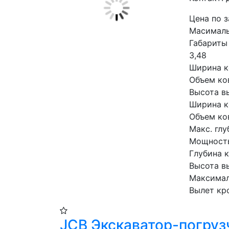
Цена по 
Масималь
Габариты 
3,48
Ширина к
Объем ков
Высота в
Ширина к
Объем ков
Макс. глу
Мощность 
Глубина 
Высота в
Максимал
Вылет кр
JCB Экскаватор-погруз