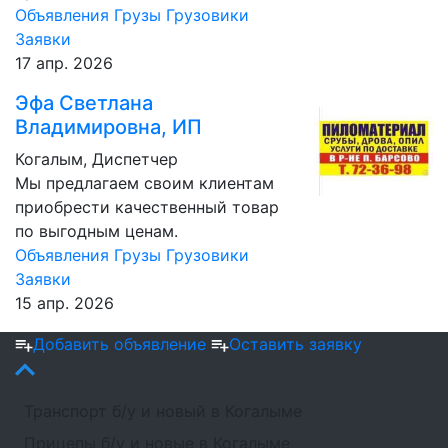
Объявления
Грузы
Грузовики
Заявки
17 апр. 2026
Эфа Светлана
Владимировна, ИП
Когалым, Диспетчер
Мы предлагаем своим клиентам
приобрести качественный товар
по выгодным ценам.
Объявления
Грузы
Грузовики
Заявки
15 апр. 2026
Добавить объявление
Оставить заявку
Транспорт б/у и новый в Когалыме
Прицепы б/у и новые в Когалыме