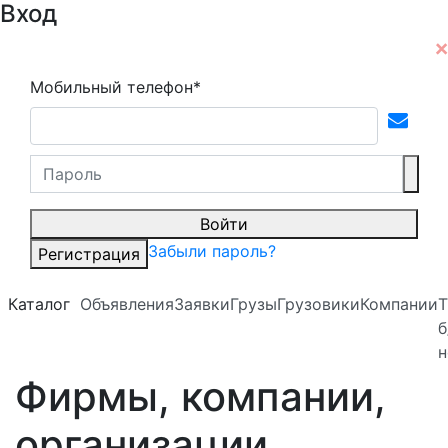
Вход
Мобильный телефон*
Войти
Забыли пароль?
Регистрация
Каталог
Объявления
Заявки
Грузы
Грузовики
Компании
Т
б
н
Фирмы, компании,
организации,