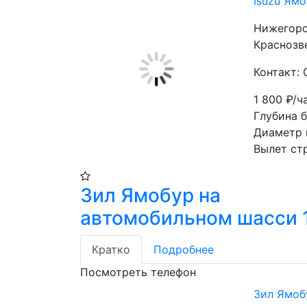
Isuzu Ям
Нижегоро
Краснозве
Контакт: 
1 800
₽/ч
Глубина 
Диаметр 
Вылет ст
Зил Ямобур на
автомобильном шасси 
Кратко
Подробнее
Посмотреть телефон
Зил Ямоб