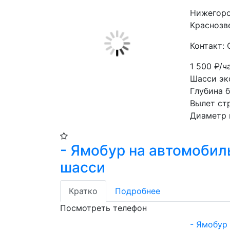
Нижегоро
Краснозве
Контакт: 
1 500
₽/ч
Шасси эк
Глубина б
Вылет ст
Диаметр 
- Ямобур на автомоби
шасси
Кратко
Подробнее
Посмотреть телефон
- Ямобур