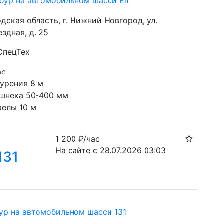
обур на автомобильном шасси Elf
дская область, г. Нижний Новгород, ул.
здная, д. 25
СпецТех
ас
бурения 8 м
шнека 50-400 мм
релы 10 м
1 200
₽/час
На сайте с 28.07.2026 03:03
131
ур на автомобильном шасси 131