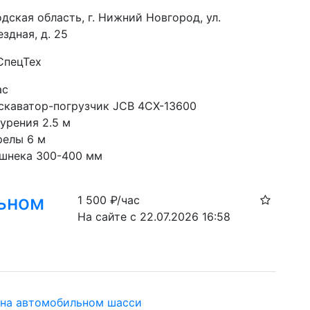
дская область, г. Нижний Новгород, ул.
здная, д. 25
СпецТех
ас
скаватор-погрузчик JCB 4CX-13600
урения 2.5 м
релы 6 м
шнека 300-400 мм
льном
1 500
₽/час
На сайте с 22.07.2026 16:58
 на автомобильном шасси