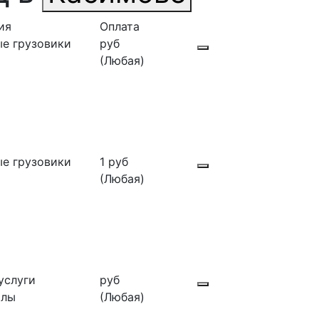
ия
Оплата
е грузовики
руб
(Любая)
е грузовики
1 руб
(Любая)
услуги
руб
алы
(Любая)