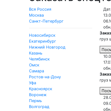
Вся Россия
Дат
Москва
13.
Санкт-Петербург
06.
обн.
Заказ
Новосибирск
груз 
Екатеринбург
Нижний Новгород
Посм
Казань
10.
Челябинск
17.
Омск
обн
Самара
Заказ
Ростов-на-Дону
груз 
Уфа
Красноярск
Посм
Воронеж
28.
Пермь
09.
Волгоград
обн