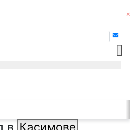
д в
Касимове