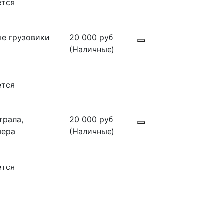
ется
е грузовики
20 000 руб
(Наличные)
ется
трала,
20 000 руб
мера
(Наличные)
ется