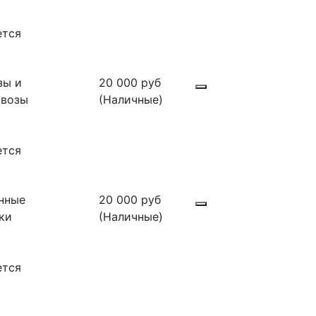
ется
зы и
20 000 руб
овозы
(Наличные)
ется
нные
20 000 руб
ки
(Наличные)
ется