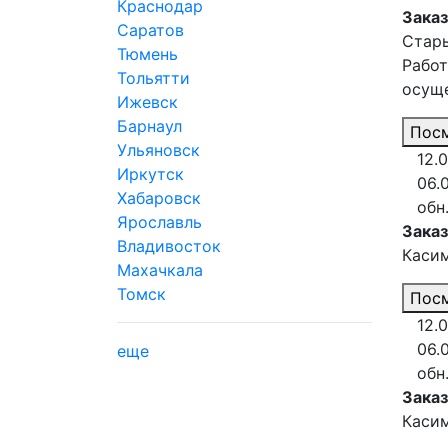
Краснодар
Заказ
Саратов
Стары
Тюмень
Работ
Тольятти
осуще
Ижевск
Барнаул
Посм
Ульяновск
12.0
Иркутск
06.
Хабаровск
обн
Ярославль
Зака
Владивосток
Каси
Махачкала
Томск
Посм
12.0
06.
еще
обн
Зака
Каси