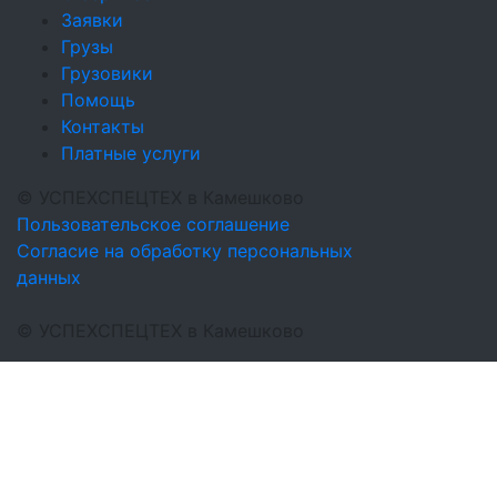
Заявки
Грузы
Грузовики
Помощь
Контакты
Платные услуги
©
УСПЕХСПЕЦТЕХ
в Камешково
Пользовательское соглашение
Согласие на обработку персональных
данных
©
УСПЕХСПЕЦТЕХ
в Камешково