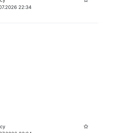
осу
.07.2026 22:34
осу