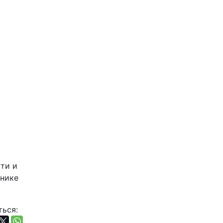
и и 
нике 
ься: