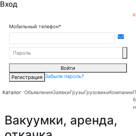
Вход
Мобильный телефон*
Войти
Забыли пароль?
Регистрация
Каталог
Объявления
Заявки
Грузы
Грузовики
Компании
б
н
Вакуумки, аренда,
откачка.