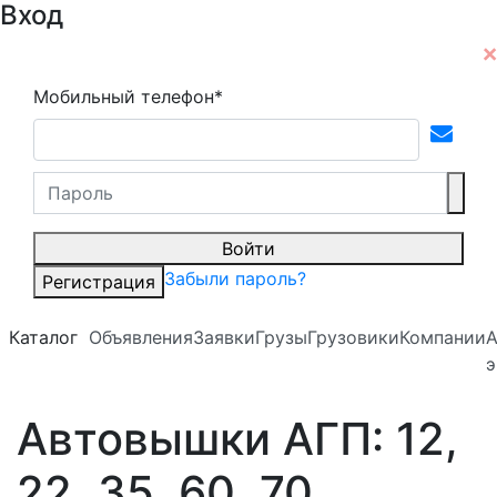
Вход
Мобильный телефон*
Войти
Забыли пароль?
Регистрация
Каталог
Объявления
Заявки
Грузы
Грузовики
Компании
А
э
Автовышки АГП: 12,
22, 35, 60, 70