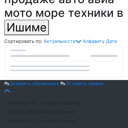
мото море техники в
Ишиме
Сортировать по:
Актуальности
Алфавиту
Дате
Добавить объявление
Оставить заявку
Транспорт б/у и новый в Ишиме
Аренда спецтехники в Ишиме
Прицепы б/у и новые в Ишиме