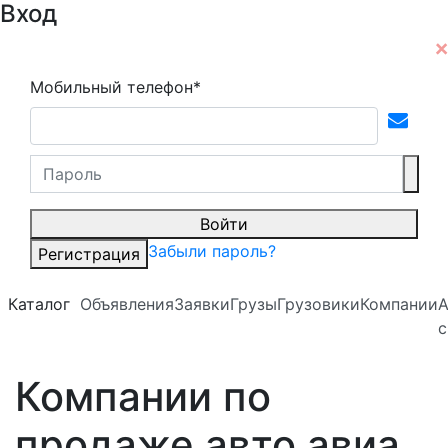
Вход
Мобильный телефон*
Войти
Забыли пароль?
Регистрация
Каталог
Объявления
Заявки
Грузы
Грузовики
Компании
А
с
Компании по
продаже авто авиа