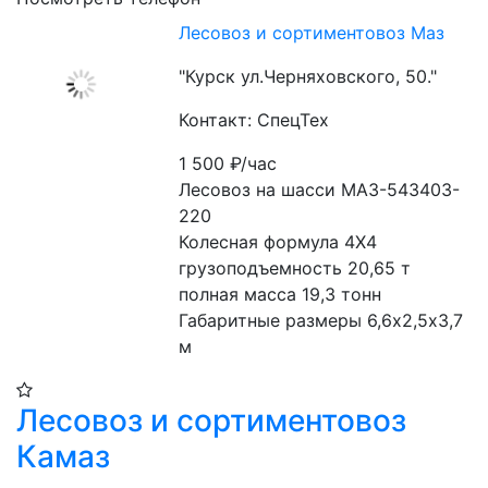
Лесовоз и сортиментовоз Маз
"Курск ул.Черняховского, 50."
Контакт: СпецТех
1 500
₽/час
Лесовоз на шасси МАЗ-543403-
220

Колесная формула 4Х4

грузоподъемность 20,65 т

полная масса 19,3 тонн

Габаритные размеры 6,6х2,5х3,7 
м
Лесовоз и сортиментовоз
Камаз