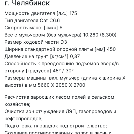
г. Челябинск
Мощность двигателя [л.с.] 175

Тип двигателя Cat C6.6

Скорость макс. [км/ч] 6

Вес с мульчером (без мульчера) 10.260 (8.300)

Размер ходовой части D3

Ширина стандартной опорной плиты [мм] 450

Давление на грунт [кг/см²] 0,37

Способность к преодолению подъёмов вверх/в 
сторону [градусов] 45° / 30°

Размеры машины, вкл. мульчер (длина x ширина X 
высота) в мм 5660 X 2050 X 2700
Расчистка заросших лесом полей в сельском 
хозяйстве;

Очистка зон отчуждения ЛЭП, газопроводов и 
нефтепроводов;

Подготовка площадок под строительство;

Создание противопожарных полос в лесных 