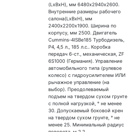
(LxBxH), мм 6480х2940х2600. 
Внутренние размеры рабочего 
салона(LxBxH), мм 
2400х2200х1900. Ширина по 
корпусу, мм 2500. Двигатель 
Cummins-4ISBe185 Турбодизель, 
Р4, 4,5 л., 185 л.с.. Коробка 
передач 6-ст., механическая, ZF 
6S1000 (Германия). Управление 
автомобильного типа (рулевое 
колесо) с гидроусилителем ИЛИ 
рычажное управление (на 
выбор). Преодолеваемый 
подъем на твердом сухом грунте 
с полной нагрузкой, ° не менее 
30. Допускаемый боковой крен 
на твердом сухом грунте, ° не 
менее 25. Минимальный радиус 
поворота, м 2,2.