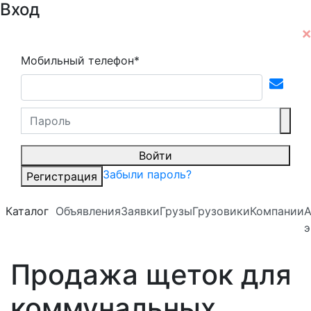
Вход
Мобильный телефон*
Войти
Забыли пароль?
Регистрация
Каталог
Объявления
Заявки
Грузы
Грузовики
Компании
А
э
Продажа щеток для
коммунальных