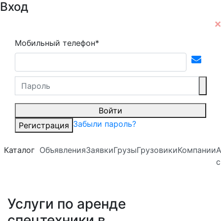
Вход
Мобильный телефон*
Войти
Забыли пароль?
Регистрация
Каталог
Объявления
Заявки
Грузы
Грузовики
Компании
А
с
Услуги по аренде
спецтехники в