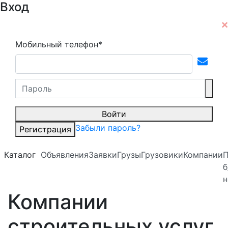
Вход
Мобильный телефон*
Войти
Забыли пароль?
Регистрация
Каталог
Объявления
Заявки
Грузы
Грузовики
Компании
б
н
Компании
строительных услуг