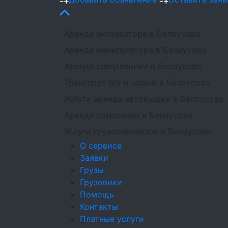
Аренда экскаватора в Белоусово
Аренда манипулятора в Белоусово
Аренда спецтехники в Белоусово
Транспорт б/у и новый в Белоусово
Услуги аренда автовышки в Белоусово
Аренда самосвала в Белоусово
Услуги грузоперевозок в Белоусово
О сервисе
Заявки
Грузы
Грузовики
Помощь
Контакты
Платные услуги