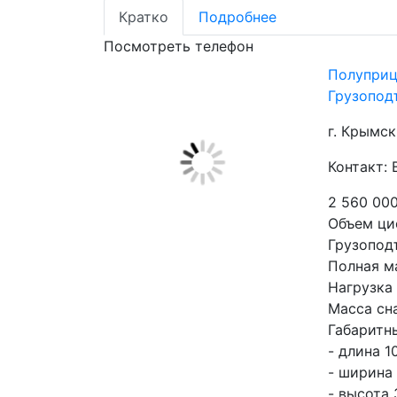
Кратко
Подробнее
Посмотреть телефон
Полуприц
Грузоподъ
г. Крымск
Контакт: 
2 560 00
Объем цис
Грузоподъ
Полная ма
Нагрузка 
Масса сна
Габаритн
- длина 10
- ширина 
- высота 