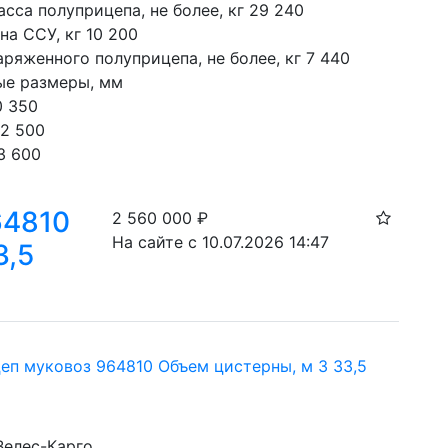
сса полуприцепа, не более, кг 29 240

на ССУ, кг 10 200

ряженного полуприцепа, не более, кг 7 440

ые размеры, мм

 350

2 500

3 600
64810
2 560 000
₽
На сайте с 10.07.2026 14:47
3,5
еп муковоз 964810 Объем цистерны, м 3 33,5
Велес-Карго