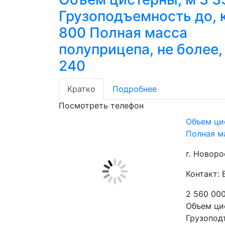
Грузоподъемность до, к
800 Полная масса
полуприцепа, не более,
240
Кратко
Подробнее
Посмотреть телефон
Объем цис
Полная ма
г. Новор
Контакт: 
2 560 00
Объем цис
Грузоподъ