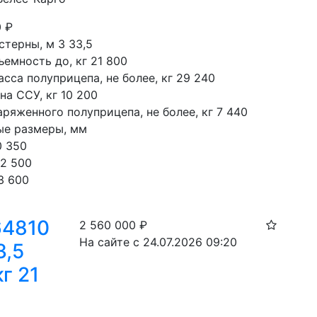
0
₽
терны, м 3 33,5

емность до, кг 21 800

сса полуприцепа, не более, кг 29 240

на ССУ, кг 10 200

ряженного полуприцепа, не более, кг 7 440

ые размеры, мм

 350

2 500

3 600
64810
2 560 000
₽
На сайте с 24.07.2026 09:20
3,5
г 21