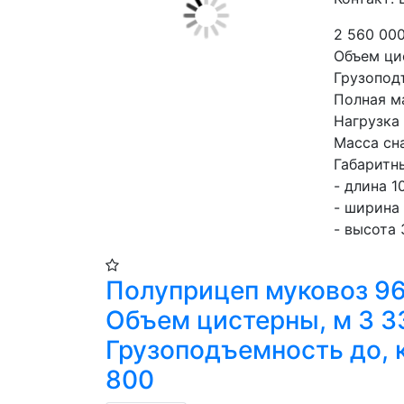
2 560 00
Объем цис
Грузоподъ
Полная ма
Нагрузка 
Масса сна
Габаритн
- длина 10
- ширина 
- высота 
Полуприцеп муковоз 9
Объем цистерны, м 3 3
Грузоподъемность до, к
800