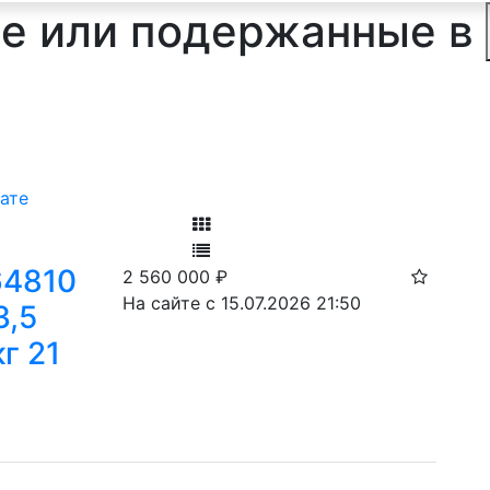
е или подержанные в
ате
Фильтр
64810
2 560 000
₽
Ф
На сайте с 15.07.2026 21:50
3,5
г 21