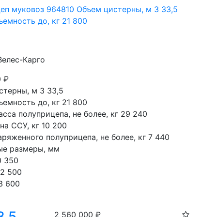
еп муковоз 964810 Объем цистерны, м 3 33,5
емность до, кг 21 800
Велес-Карго
0
₽
терны, м 3 33,5

емность до, кг 21 800

сса полуприцепа, не более, кг 29 240

на ССУ, кг 10 200

ряженного полуприцепа, не более, кг 7 440

ые размеры, мм

 350

2 500

3 600
3,5
2 560 000
₽