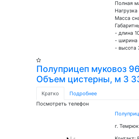
Полная ма
Нагрузка 
Масса сна
Габаритн
- длина 10
- ширина 
- высота 
Полуприцеп муковоз 9
Объем цистерны, м 3 3
Кратко
Подробнее
Посмотреть телефон
Полуприц
г. Темрюк
Контакт: 