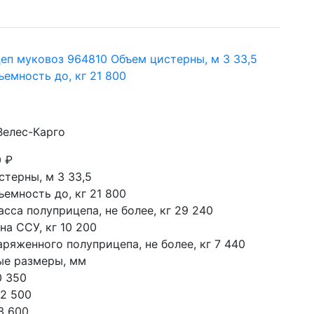
еп муковоз 964810 Объем цистерны, м 3 33,5
емность до, кг 21 800
Велес-Карго
0
₽
терны, м 3 33,5

емность до, кг 21 800

сса полуприцепа, не более, кг 29 240

на ССУ, кг 10 200

ряженного полуприцепа, не более, кг 7 440

ые размеры, мм

 350

2 500

3 600