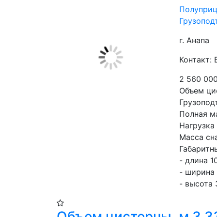
Полуприц
Грузоподъ
г. Анапа
Контакт: 
2 560 00
Объем цис
Грузоподъ
Полная ма
Нагрузка 
Масса сна
Габаритн
- длина 10
- ширина 
- высота 
Объем цистерны, м 3 3